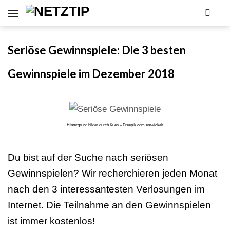
Seriöse Gewinnspiele: Die 3 besten
Gewinnspiele im Dezember 2018
Hintergrund bilder durch Kues – Freepik.com entwickelt
Du bist auf der Suche nach seriösen
Gewinnspielen? Wir recherchieren jeden Monat
nach den 3 interessantesten Verlosungen im
Internet. Die Teilnahme an den Gewinnspielen
ist immer kostenlos!