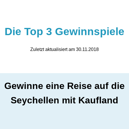
Die Top 3 Gewinnspiele
Zuletzt aktualisiert am 30.11.2018
Gewinne eine Reise auf
die
Seychellen mit Kaufland